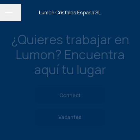
Lumon Cristales España SL
Compartir página
MENÚ DE EMPLEO
¿Quieres trabajar en
Lumon? Encuentra
aquí tu lugar
Connect
Vacantes