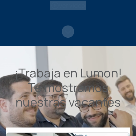
Ver video
Más contenido
¡Trabaja en Lumon!
Te mostramos
nuestras vacantes