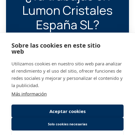
Lumon Cristales
España SL?
Ayúdanos a encontrar a tu
Sobre las cookies en este sitio
próximo compañero/a.
web
Utilizamos cookies en nuestro sitio web para analizar
@lumon.com
Iniciar 
el rendimiento y el uso del sitio, ofrecer funciones de
redes sociales y mejorar y personalizar el contenido y
la publicidad.
Más información
Aceptar cookies
Solo cookies necesarias
Página de empleo
de Teamtailor