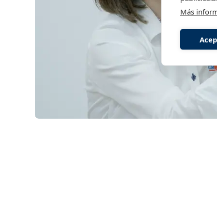
Más infor
Acep