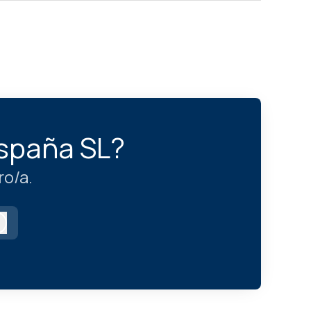
España SL?
o/a.
Iniciar sesión