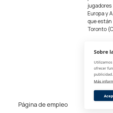
jugadores 
Europa y A
que están 
Toronto (
Fundada 
Sobre l
Compañe
Facturac
Utilizamos 
ofrecer fun
publicidad.
Más infor
Acep
Página de empleo