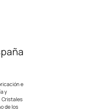
spaña
ricación e
ía y
 Cristales
no de los