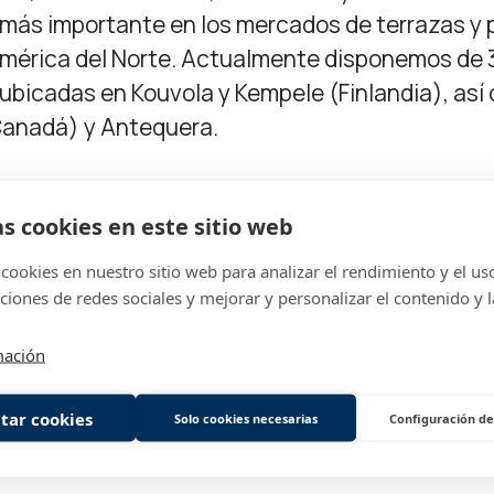
más importante en los mercados de terrazas y 
mérica del Norte. Actualmente disponemos de 3
ubicadas en Kouvola y Kempele (Finlandia), así
Canadá) y Antequera.
en
1978
as cookies en este sitio web
ros
1500
ión
195M
cookies en nuestro sitio web para analizar el rendimiento y el uso 
ciones de redes sociales y mejorar y personalizar el contenido y l
mación
tar cookies
Solo cookies necesarias
Configuración de