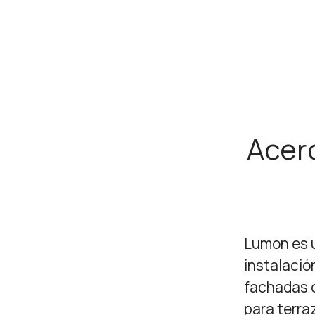
Acer
Lumon es u
instalació
fachadas c
para terraz