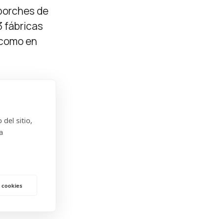
porches de
 fábricas
 como en
del sitio,
a
 cookies