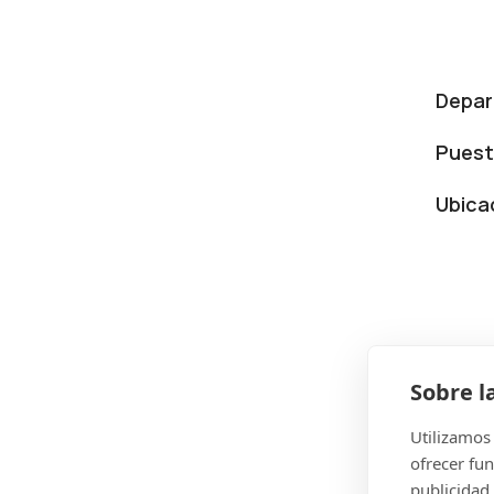
Depa
Pues
Ubica
Sobre l
Utilizamos 
¡Tra
ofrecer fun
publicidad.