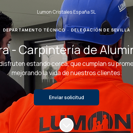
Lumon Cristales España SL
DEPARTAMENTO TÉCNICO
·
DELEGACIÓN DE SEVILLA
ra - Carpintería de Alumi
fruten estando cerca, que cumplan su promesa 
mejorando la vida de nuestros clientes.
Enviar solicitud