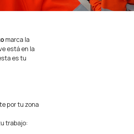
zo
marca la
ve está en la
 esta es tu
te por tu zona
u trabajo: