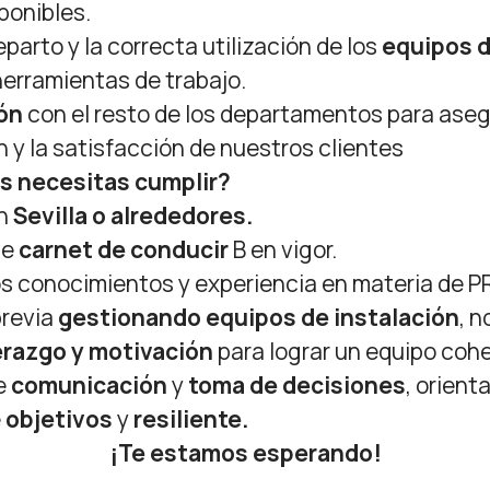
ponibles.
eparto y la correcta utilización de los
equipos d
 herramientas de trabajo.
ón
con el resto de los departamentos para asegu
n y la satisfacción de nuestros clientes
s necesitas cumplir?
en
Sevilla o alrededores.
le
carnet de conducir
B en vigor.
os conocimientos y experiencia en materia de P
previa
gestionando equipos de instalación
, 
erazgo y motivación
para lograr un equipo coh
e
comunicación
y
toma de decisiones
, orient
e
objetivos
y
resiliente.
¡Te estamos esperando!