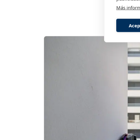
Más infor
Acep