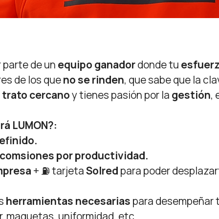
 parte de un
equipo ganador
donde tu
esfuer
res de los que
no se rinden
, que sabe que la cla
l
trato cercano
y tienes pasión por la
gestión
,
ará LUMON?:
efinido.
 + comsiones por productividad.
mpresa
+ ⛽ tarjeta
Solred
para poder desplazar
as
herramientas necesarias
para desempeñar t
r, maquetas, uniformidad, etc.