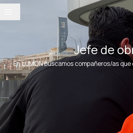
Compartir página
MENÚ DE EMPLEO
Jefe de ob
En LUMON buscamos compañeros/as que dis