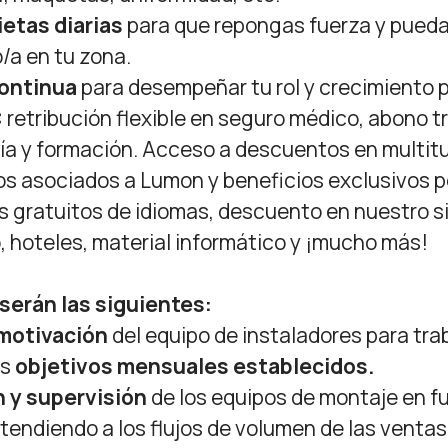
dietas diarias
para que repongas fuerza y pueda
/a en tu zona.
ontinua
para desempeñar tu rol y crecimiento p
:
retribución flexible en seguro médico, abono t
a y formación. Acceso a descuentos en multit
s asociados a Lumon y beneficios exclusivos po
sos gratuitos de idiomas, descuento en nuestro 
, hoteles, material informático y ¡mucho más!
serán las siguientes:
 motivación
del equipo de instaladores para tra
os
objetivos mensuales establecidos.
n y supervisión
de los equipos de montaje en fu
atendiendo a los flujos de volumen de las venta