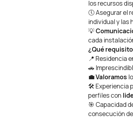
los recursos dis
🕔 Asegurar el r
individual y las
💡
Comunicaci
cada instalació
¿Qué requisito
📍 Residencia 
🚗 Imprescindib
💼 Valoramos
l
🛠️ Experiencia 
perfiles con
lid
🎯 Capacidad d
consecución d