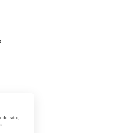
o
del sitio,
ramos
a