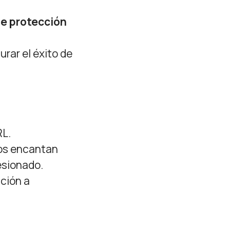
e protección
rar el éxito de
RL.
nos encantan
esionado.
ación a