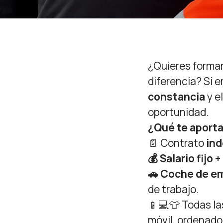
¿Quieres formar
diferencia? Si e
constancia
y e
oportunidad.
¿Qué te aport
📄 Contrato
ind
💰 Salario fijo
🚗 Coche de e
de trabajo.
📱💻👕 Todas l
móvil, ordenado