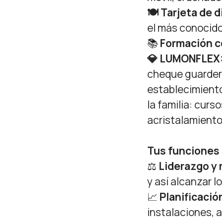
🍽️ Tarjeta de 
el más conocido
📚
Formación c
💎 LUMONFLEX
cheque guarderí
establecimiento
la familia: cur
acristalamiento
Tus funciones 
⚖
Liderazgo y
y así alcanzar l
📈
Planificació
instalaciones, 