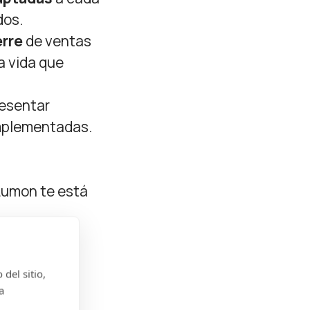
dos.
erre
de ventas
a vida que
resentar
implementadas.
 Lumon te está
del sitio,
a