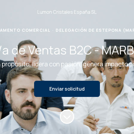
Lumon Cristales España SL
AMENTO COMERCIAL
·
DELEGACIÓN DE ESTEPONA (MA
/a de Ventas B2C - MAR
 propósito, lidera con pasión, genera impacto p
Enviar solicitud