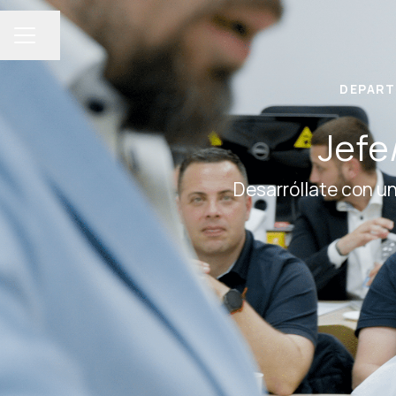
Compartir página
MENÚ DE EMPLEO
DEPART
Jefe
Desarróllate con un