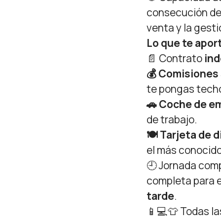
consecución d
venta y la gest
Lo que te apo
📄 Contrato
ind
💰 Comisiones 
te pongas tech
🚗 Coche de e
de trabajo.
🍽️ Tarjeta de 
el más conocido
🕘 Jornada com
completa para e
tarde
.
📱💻👕 Todas l