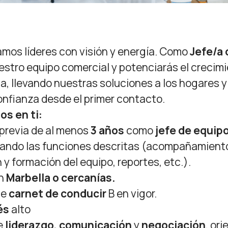
mos líderes con visión y energía. Como
Jefe/a
estro equipo comercial y potenciarás el crecimi
a, llevando nuestras soluciones a los hogares 
onfianza desde el primer contacto.
s en ti:
previa de al menos
3 años
como
jefe de equip
zando las funciones descritas (acompañamiento,
 y formación del equipo, reportes, etc.).
en
Marbella o cercanías.
le
carnet de conducir
B en vigor.
és
alto
e
liderazgo, comunicación
y
negociación
, or