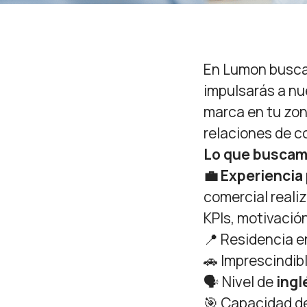
En Lumon busca
impulsarás a nu
marca en tu zon
relaciones de c
Lo que buscamo
💼 Experiencia
comercial reali
KPIs, motivación
📍 Residencia 
🚗 Imprescindib
🗣️ Nivel de
ingl
🎯 Capacidad d