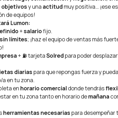
e
objetivos
y una
actitud
muy positiva… ¡ese es 
ión de equipos!
rtará Lumon
:
efinido
+
salario
fijo.
sin límites
; ¡haz el equipo de ventas más fuert
o!
mpresa
+ ⛽ tarjeta
Solred
para poder desplazar
dietas diarias
para que repongas fuerza y pueda
/a en tu zona.
pleta en
horario comercial
donde tendrás
flex
star en tu zona tanto en horario de
mañana
com
as
herramientas necesarias
para desempeñar t