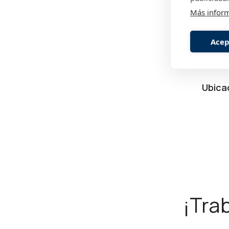
Más infor
Depa
Acep
Pues
Ubica
¡Tra