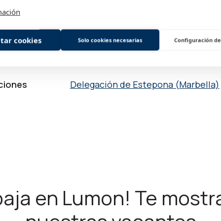
mación
rtamento
Departamento Comercial
tar cookies
Solo cookies necesarias
Configuración de
to
Responsable de ventas
ciones
Delegación de Estepona (Marbella)
baja en Lumon! Te most