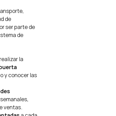
ransporte,
ud de
r ser parte de
sistema de
ealizar la
puerta
o y conocer las
ades
semanales,
de ventas.
aptadas
a cada