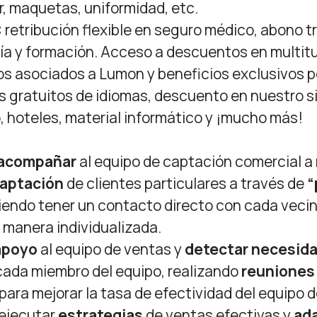
r, maquetas, uniformidad, etc.
:
retribución flexible en seguro médico, abono t
a y formación. Acceso a descuentos en multit
s asociados a Lumon y beneficios exclusivos po
sos gratuitos de idiomas, descuento en nuestro 
, hoteles, material informático y ¡mucho más!
acompañar
al equipo de captación comercial a r
aptación
de clientes particulares a través de
“
endo tener un contacto directo con cada vecin
manera individualizada.
apoyo
al equipo de ventas y
detectar necesid
cada miembro del equipo, realizando
reuniones
para mejorar la tasa de efectividad del equipo 
y ejecutar
estrategias
de ventas efectivas y
ad