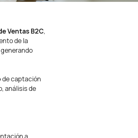
 de Ventas B2C
,
ento de la
y generando
o
de captación
 análisis de
ientación a