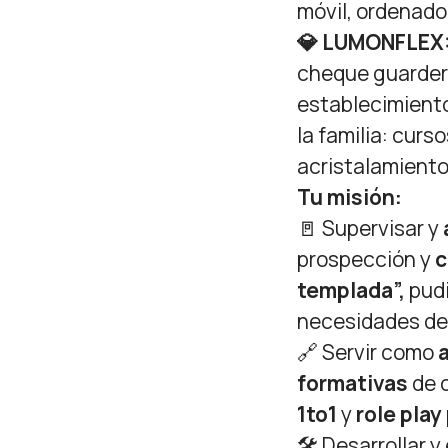
móvil, ordenado
💎 LUMONFLEX
cheque guarderí
establecimiento
la familia: cur
acristalamiento
Tu misión:
🚪 Supervisar y
prospección y
c
templada”,
pudi
necesidades de 
🔗 Servir como
formativas
de 
1to1
y
role play
🛠️ Desarrollar 