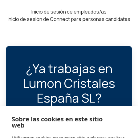
Inicio de sesión de empleados/as
Inicio de sesión de Connect para personas candidatas
¿Ya trabajas en
Lumon Cristales
España SL?
Ayúdanos a encontrar a tu
Sobre las cookies en este sitio
próximo compañero/a.
web
Utilizamos cookies en nuestro sitio web para analizar