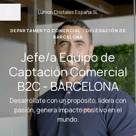
Lumon Cristales España SL
Compartir página
MENÚ DE EMPLEO
DEPARTAMENTO COMERCIAL
·
DELEGACIÓN DE
BARCELONA
Jefe/a Equipo de
Captación Comercial
B2C - BARCELONA
Desarróllate con un propósito, lidera con
pasión, genera impacto positivo en el
mundo.