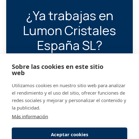
¿Ya trabajas en
Lumon Cristales
España SL?
Ayúdanos a encontrar a tu
Sobre las cookies en este sitio
próximo compañero/a.
web
Utilizamos cookies en nuestro sitio web para analizar
@lumon.com
Iniciar 
el rendimiento y el uso del sitio, ofrecer funciones de
redes sociales y mejorar y personalizar el contenido y
la publicidad.
Más información
Aceptar cookies