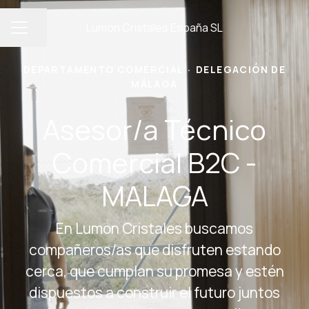
Lumon Cristales España SL
Compartir página
MENÚ DE EMPLEO
DEPARTAMENTO COMERCIAL
·
DELEGACIÓN DE
MÁLAGA
Asesor/a Técnico
Comercial B2C -
MALAGA
En Lumon Cristales buscamos
compañeros/as que disfruten estando
cerca, que cumplan su promesa y estén
dispuestos a construir el futuro juntos