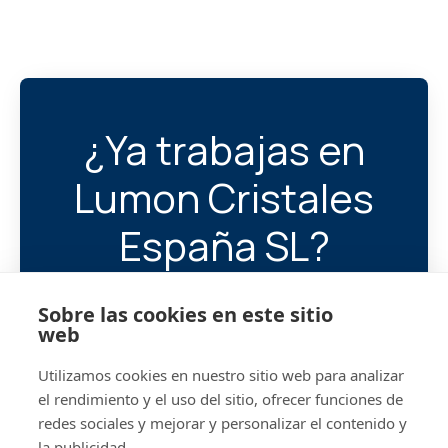
¿Ya trabajas en
Lumon Cristales
España SL?
Ayúdanos a encontrar a tu
Sobre las cookies en este sitio
próximo compañero/a.
web
Utilizamos cookies en nuestro sitio web para analizar
@lumon.com
Iniciar 
el rendimiento y el uso del sitio, ofrecer funciones de
redes sociales y mejorar y personalizar el contenido y
la publicidad.