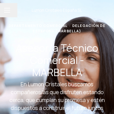
Lumon Cristales España SL
Compartir página
MENÚ DE EMPLEO
DEPARTAMENTO COMERCIAL
·
DELEGACIÓN DE
ESTEPONA (MARBELLA)
Asesor/a Técnico
Comercial -
MARBELLA
En Lumon Cristales buscamos
compañeros/as que disfruten estando
cerca, que cumplan su promesa y estén
dispuestos a construir el futuro juntos