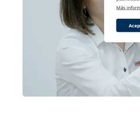
Más infor
Acep