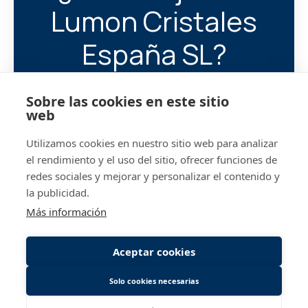
Lumon Cristales
España SL?
Ayúdanos a encontrar a tu
Sobre las cookies en este sitio
próximo compañero/a.
web
Utilizamos cookies en nuestro sitio web para analizar
@lumon.com
Iniciar 
el rendimiento y el uso del sitio, ofrecer funciones de
redes sociales y mejorar y personalizar el contenido y
la publicidad.
Más información
Aceptar cookies
Solo cookies necesarias
Página de empleo
de Teamtailor