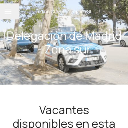
Lumon Cristales España SL
Compartir página
MENÚ DE EMPLEO
Delegación de Madrid
- Zona sur
Vacantes
disponibles en esta