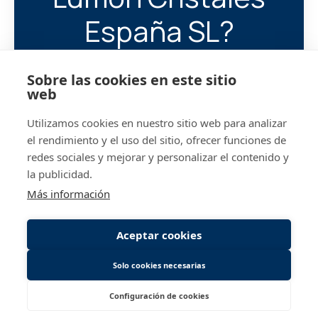
España SL?
Ayúdanos a encontrar a tu
Sobre las cookies en este sitio
próximo compañero/a.
web
Utilizamos cookies en nuestro sitio web para analizar
@lumon.com
Iniciar 
el rendimiento y el uso del sitio, ofrecer funciones de
redes sociales y mejorar y personalizar el contenido y
la publicidad.
Más información
Aceptar cookies
Solo cookies necesarias
Página de empleo
de Teamtailor
Configuración de cookies