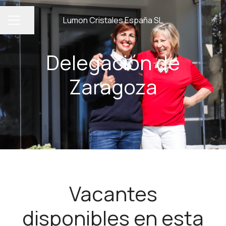
Lumon Cristales España SL
Compartir página
MENÚ DE EMPLEO
Delegación de
Zaragoza
Vacantes
disponibles en esta