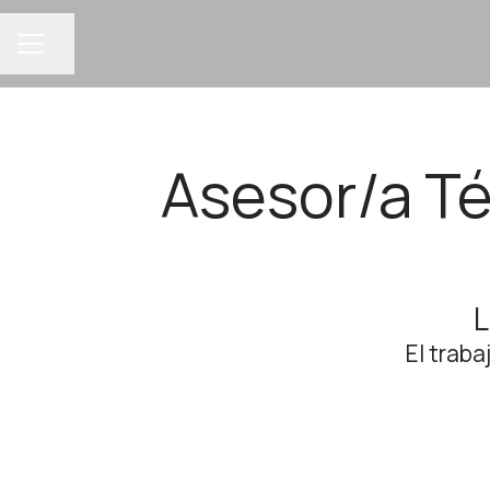
Compartir página
MENÚ DE EMPLEO
Asesor/a T
L
El traba