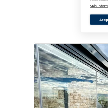
Más infor
Acep